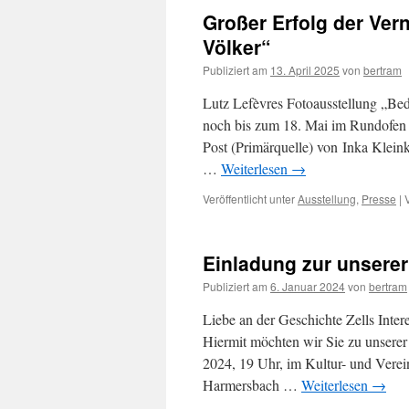
Großer Erfolg der Ver
Völker“
Publiziert am
13. April 2025
von
bertram
Lutz Lefèvres Fotoausstellung „Be
noch bis zum 18. Mai im Rundofen 
Post (Primärquelle) von Inka Kleink
…
Weiterlesen
→
Veröffentlicht unter
Ausstellung
,
Presse
|
Einladung zur unsere
Publiziert am
6. Januar 2024
von
bertram
Liebe an der Geschichte Zells Intere
Hiermit möchten wir Sie zu unserer
2024, 19 Uhr, im Kultur- und Verei
Harmersbach …
Weiterlesen
→