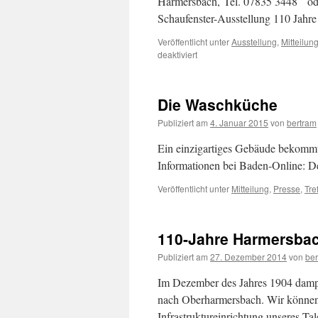
Harmersbach, Tel. 07835 3448 oder
Schaufenster-Ausstellung 110 Jah
Veröffentlicht unter
Ausstellung
,
Mitteilun
für
deaktiviert
Info-
Heft
„110
Die Waschküche
Jahre
Harmersbachtalbahn“
Publiziert am
4. Januar 2015
von
bertram
Ein einzigartiges Gebäude bekommt
Informationen bei Baden-Online: De
Veröffentlicht unter
Mitteilung
,
Presse
,
Tre
110-Jahre Harmersbac
Publiziert am
27. Dezember 2014
von
ber
Im Dezember des Jahres 1904 dampft
nach Oberharmersbach. Wir können a
Infrastruktureinrichtung unseres Tal