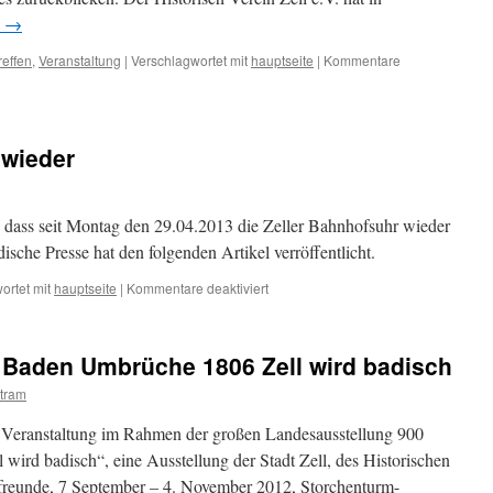
n
→
reffen
,
Veranstaltung
|
Verschlagwortet mit
hauptseite
|
Kommentare
 wieder
h, dass seit Montag den 29.04.2013 die Zeller Bahnhofsuhr wieder
ische Presse hat den folgenden Artikel verröffentlicht.
für
ortet mit
hauptseite
|
Kommentare deaktiviert
Die
Bahnhofsuhr
tickt
r Baden Umbrüche 1806 Zell wird badisch
wieder
tram
 Veranstaltung im Rahmen der großen Landesausstellung 900
wird badisch“, eine Ausstellung der Stadt Zell, des Historischen
freunde, 7 September – 4. November 2012, Storchenturm-