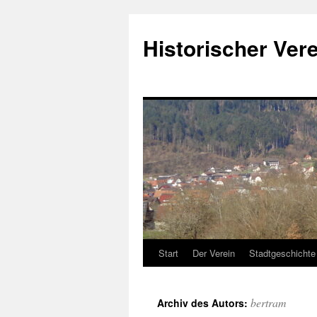
Historischer Verei
Start
Der Verein
Stadtgeschichte
Zum
Inhalt
bertram
Archiv des Autors:
springen