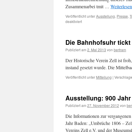
Zusammenarbei tmit …
Weiterlese
Veröffentlicht unter
Ausstellung
,
Presse
,
T
für
deaktiviert
110-
Jahre
Harmersbachtalbahn
Die Bahnhofsuhr tickt
Einladung
Publiziert am
2. Mai 2013
von
bertram
Der Historische Verein Zell ist fro
instand gesetzt wurde. Die Mittelbad
Veröffentlicht unter
Mitteilung
|
Verschlagw
Ausstellung: 900 Jah
Publiziert am
27. November 2012
von
ber
Die Informationen zur vergangenen
Jahr Baden: „Umbrüche 1806 – Zell 
Vereins Zell e.V. und der Museums