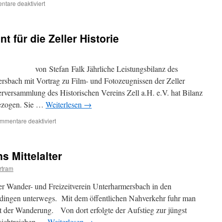
für
tare deaktiviert
Einladung
zur
unserer
t für die Zeller Historie
Mitgliederversammlung
2024
on Stefan Falk Jährliche Leistungsbilanz des
rsbach mit Vortrag zu Film- und Fotozeugnissen der Zeller
rversammlung des Historischen Vereins Zell a.H. e.V. hat Bilanz
gezogen. Sie …
Weiterlesen
→
für
mmentare deaktiviert
Vielfältiges
Engagement
für
s Mittelalter
die
Zeller
rtram
Historie
 Wander- und Freizeitverein Unterharmersbach in den
ngen unterwegs. Mit dem öffentlichen Nahverkehr fuhr man
der Wanderung. Von dort erfolgte der Aufstieg zur jüngst
ssichtreichen …
Weiterlesen
→