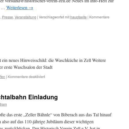
 vorstand@historischer-verein-zell.de Neues im Info-Heft zur
re …
Weiterlesen
→
g
,
Presse
,
Veranstaltung
|
Verschlagwortet mit
hauptseite
|
Kommentare
 ein neues Hinweisschild: die Waschküche in Zell Weitere
r erste Waschsalon der Stadt
für
ffen
|
Kommentare deaktiviert
Die
Waschküche
htalbahn Einladung
tram
e das erste „Zeller Bähnle“ von Biberach aus das Tal hinauf
lso auf das 110-jährige Jubiläum dieser wichtigen
es zurückblicken. Der Historisch Verein Zell e.V. hat in