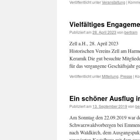
Veröffentlicht unter
Veranstaltung
|
Kommen
Vielfältiges Engagemen
Publiziert am
28. April 2023
von
bertram
Zell a.H., 28. April 2023 v
Historischen Vereins Zell am Harme
Keramik Die gut besuchte Mitgliede
für das vergangene Geschäftsjahr 
Veröffentlicht unter
Mitteilung
,
Presse
|
Ko
Ein schöner Ausflug in
Publiziert am
13. September 2019
von
be
Am Sonntag den 22.09.2019 war der
Schwarzwaldvorbergen bei Emmendi
nach Waldkirch, dem Ausgangspukt 
renovierten Kastelburg mit dem au