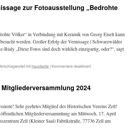
nissage zur Fotoausstellung „Bedrohte
drohte Völker“ in Verbindung mit Keramik von Georg Eiselt kann
besucht werden. Großer Erfolg der Vernissage | Schwarzwälder
e-Bialy „Diese Fotos sind doch wirklich einzigartig, oder?“, sagt
für
Verschlagwortet mit
hauptseite
|
Kommentare deaktiviert
Großer
Erfolg
der
r Mitgliederversammlung 2024
Vernissage
zur
Fotoausstellung
„Bedrohte
ssierte! Sehr geehrtes Mitglied des Historischen Vereins Zell!
Völker“
 öffentlichen Mitgliederversammlung am Mittwoch, 17. April
nszentrum Zell (Kleiner Saal) Fabrikstraße, 77736 Zell am