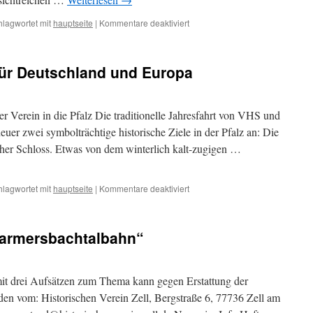
für
hlagwortet mit
hauptseite
|
Kommentare deaktiviert
Ein
schöner
Ausflug
ür Deutschland und Europa
ins
Mittelalter
 Verein in die Pfalz Die traditionelle Jahresfahrt von VHS und
euer zwei symbolträchtige historische Ziele in der Pfalz an: Die
her Schloss. Etwas von dem winterlich kalt-zugigen …
für
hlagwortet mit
hauptseite
|
Kommentare deaktiviert
Spannende
Symbole
für
 Harmersbachtalbahn“
Deutschland
und
Europa
it drei Aufsätzen zum Thema kann gegen Erstattung der
en vom: Historischen Verein Zell, Bergstraße 6, 77736 Zell am