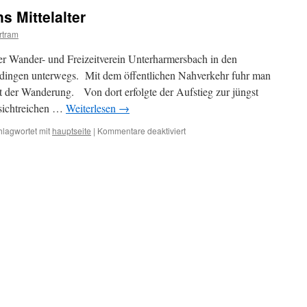
s Mittelalter
rtram
 Wander- und Freizeitverein Unterharmersbach in den
ngen unterwegs. Mit dem öffentlichen Nahverkehr fuhr man
der Wanderung. Von dort erfolgte der Aufstieg zur jüngst
ssichtreichen …
Weiterlesen
→
für
hlagwortet mit
hauptseite
|
Kommentare deaktiviert
Ein
schöner
Ausflug
ins
Mittelalter