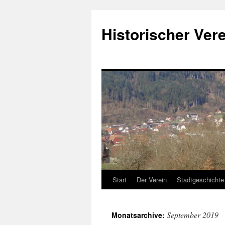
Historischer Verei
Start
Der Verein
Stadtgeschichte
Zum
Inhalt
September 2019
Monatsarchive:
springen